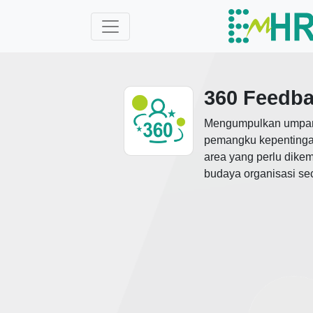
360 Feedb
Mengumpulkan umpan b
pemangku kepentingan
area yang perlu dike
budaya organisasi se